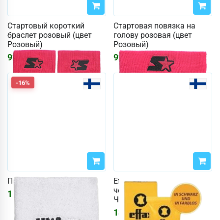
Стартовый короткий
Стартовая повязка на
браслет розовый (цвет
голову розовая (цвет
Розовый)
Розовый)
927
₽
927
₽
-16%
Повязка Wilson белая
Effax лак для обуви
черный 75мл (цвет
1550
₽
1851
₽
Черный)
1325
₽