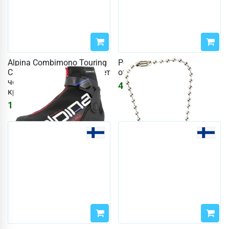
Alpina Combimono Touring
Рефлоактивный мягкий
Classic JR, размер 42 (цвет
отражатель, клевер
черный / белый /
465
₽
556
₽
красный)
18543
₽