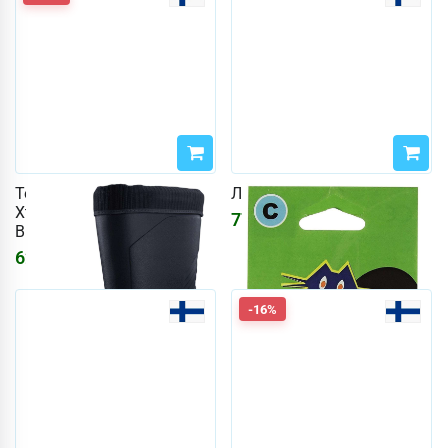
Термосапоги DryWalker
Лапа-отражатель WWF
Xtrack Ultra 43 (цвет
777
₽
ВЕСТИ)
6225
₽
7430
₽
-16%