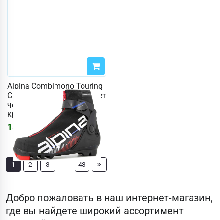
Alpina Combimono Touring
Classic JR, размер 38 (цвет
черный / белый /
красный)
18543
₽
22132
₽
…
1
2
3
43
Добро пожаловать в наш интернет-магазин,
где вы найдете широкий ассортимент