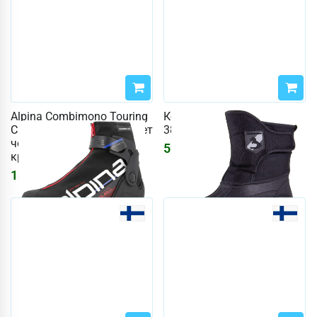
Alpina Combimono Touring
Конюшни Horze, размер
Classic JR, размер 41 (цвет
38. (цвет Черный)
черный / белый /
5913
₽
красный)
18543
₽