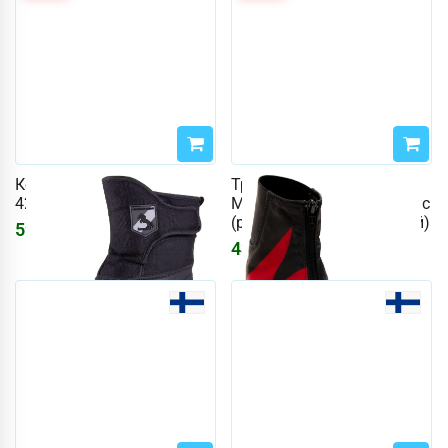
Конюшни Horze, размер
Традиционное монот
42. (цвет Черный)
Madshus Pulse BOA Classic
(размер 38, цвет Красный)
5913
₽
7058
₽
43474
₽
51889
₽