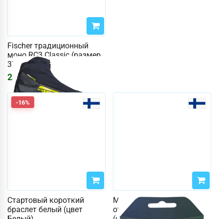
Fischer традиционный
моно RC3 Classic (размер
37, цвет черный)
23217
₽
27711
₽
-16%
Стартовый короткий
Мягкие животные-
браслет белый (цвет
отражатели с хвостами
Белый)
(цвет яркий)