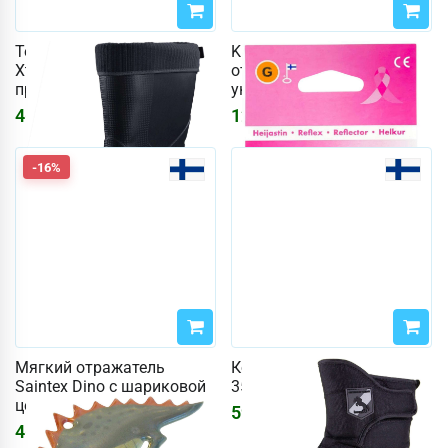
Термосапоги DryWalker
Kilu G Pink Ribbon
Xtrack Short 44 (цвет
отражатель для
прозрачный)
украшений
4667
₽
1245
₽
-16%
Мягкий отражатель
Конюшни Horze, размер
Saintex Dino с шариковой
35. (цвет черный)
цепочкой
5913
₽
465
₽
556
₽