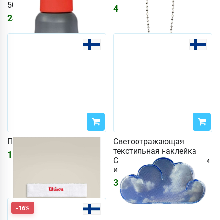
500мл
465
₽
2477
₽
Повязка Wilson белая
Светоотражающая
текстильная наклейка
1550
₽
Cloud, например. рюкзаки
и текстиль.
310
₽
-16%