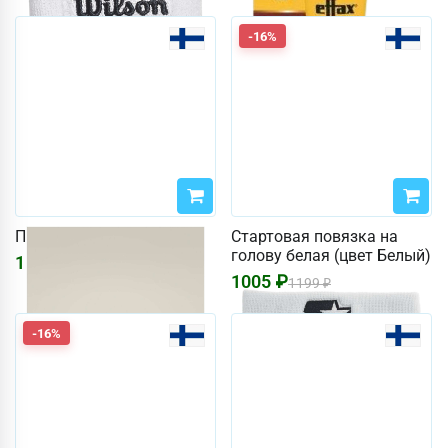
-16%
Повязка Wilson черная
Стартовая повязка на
голову белая (цвет Белый)
1550
₽
1005
₽
1199
₽
-16%