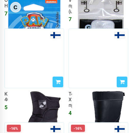
Отражатель Kiilu C Group
Velo Sport C Белый
Hau Kaja
пружинный отражатель
(цвет Белый)
777
₽
928
₽
777
₽
928
₽
Конюшни Horze, размер
Термосапоги DryWalker
40. (цвет Черный)
Xtrack Short 43 (цвет
прозрачный)
5913
₽
4667
₽
-16%
-16%