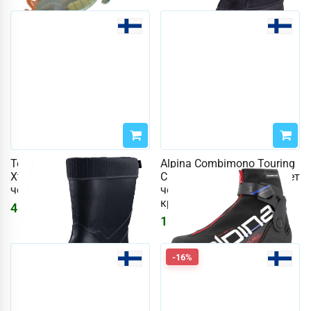
Термосапоги DryWalker
Alpina Combimono Touring
Xtrack Short 42 (цвет
Classic JR, размер 39 (цвет
черный)
черный / белый /
красный)
4667
₽
18543
₽
-16%