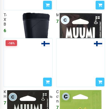
Термосапоги DryWalker
Муми-отражатель Вонь
Xtrack Ultra 42 (цвет
777
₽
928
₽
ВЕСТИ)
6225
₽
-16%
Килу C Отражатель
Светоотражающий
Ниискунеити Муми-тролль
съемник молнии WWF
панда
777
₽
928
₽
777
₽