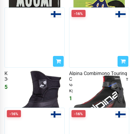
-16%
Конюшни Horze, размер
Alpina Combimono Touring
36. (цвет Черный)
Classic JR размер 40 (цвет
черный / белый /
5913
₽
красный)
18543
₽
22132
₽
-16%
-16%