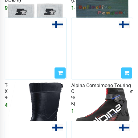
927
₽
1400
₽
1107
₽
Термосапоги DryWalker
Alpina Combimono Touring
Xtrack Short 41 (цвет
Classic JR, размер 36 (цвет
черный)
черный / белый /
красный)
4667
₽
18543
₽