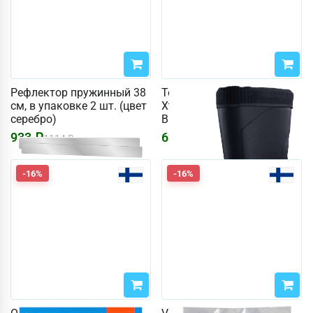
Рефлектор пружинный 38
Термосапоги DryWalker
см, в упаковке 2 шт. (цвет
Xtrack Ultra 41 (цвет
серебро)
ВЕСТИ)
933
₽
6225
₽
1114
₽
7430
₽
-16%
-16%