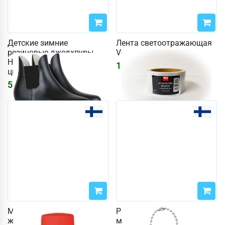
Детские зимние
Лента светоотражающая
резиновые джодхпуры
Velo 5мХ5см спорт
Horze Bonn (размер 33,
1089
₽
цвет черный)
5134
₽
6128
₽
Мыло для кожи Effax
Рефлоактивная собака с
жидкое кожа-комби
мягким отражателем