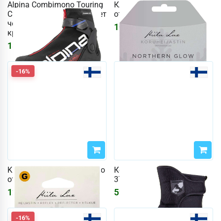
Alpina Combimono Touring
Клин ювелирный
Classic JR, размер 37 (цвет
отражатель снежинка
черный / белый /
1089
₽
красный)
18543
₽
-16%
Kilu G Звезды ювелирного
Конюшни Horze, размер
отражателя
37. (цвет Черный)
1245
₽
5913
₽
1486
₽
-16%