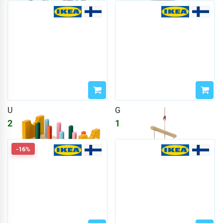
UPPSTÅ
GULDVÄVARE
2295
₽
1835
₽
-16%