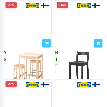
-16%
-16%
RÖNNINGE / RÖNNINGE
NORDVIKEN
69652
₽
13868
₽
83133
₽
16552
₽
-16%