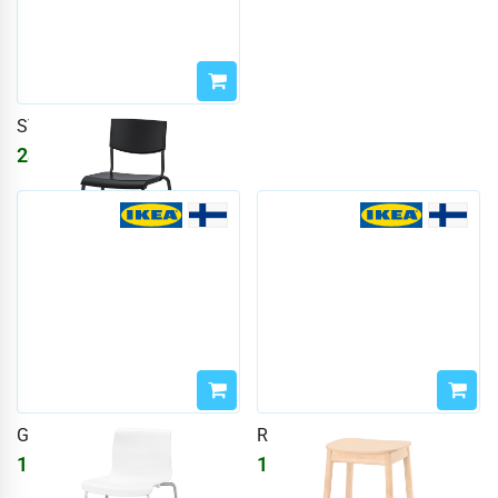
STIG
2335
₽
3015
₽
GLENN
RÖNNINGE
15426
₽
15426
₽