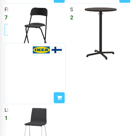
FRANKLIN
STENSELE
7635
₽
23217
₽
9113
₽
27711
₽
LILLÅNÄS
15426
₽