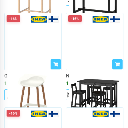
-16%
-16%
GRÖNSTA
NORDVIKEN / NORDVIKEN
15426
₽
106738
₽
18412
₽
127397
₽
-16%