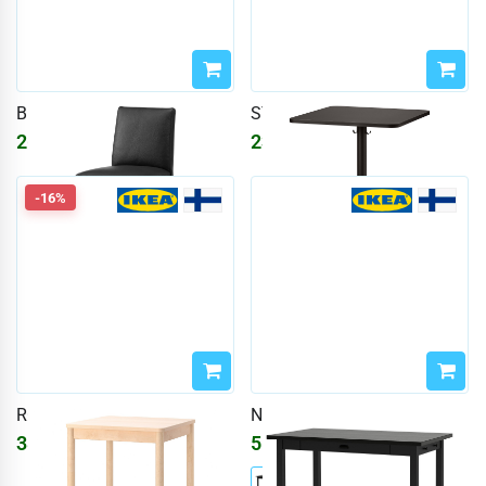
BERGMUND
STENSELE
26334
₽
23217
₽
31431
₽
-16%
RÖNNINGE
NORDVIKEN
38800
₽
51265
₽
46309
₽