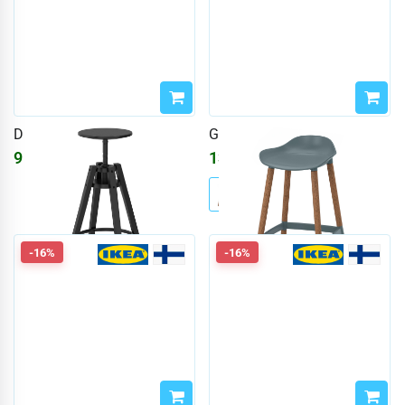
DALFRED
GRÖNSTA
9193
₽
13868
₽
10973
₽
-16%
-16%