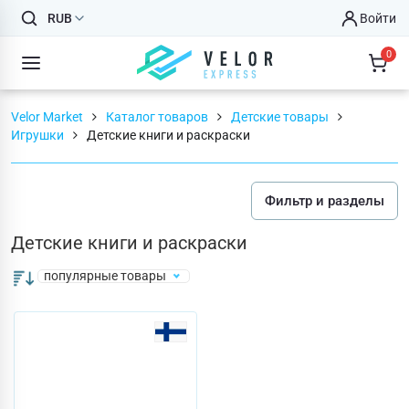
RUB
Войти
0
Velor Market
Каталог товаров
Детские товары
Игрушки
Детские книги и раскраски
Фильтр и разделы
Детские книги и раскраски
популярные товары