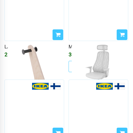
LÅNESPELARE
MATCHSPEL
2316
₽
30752
₽
2765
₽