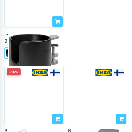
LÅNESPELARE
2316
₽
2765
₽
-16%
BRÄNNBOLL
BRÄNNBOLL