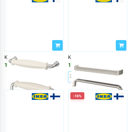
KLINGSTORP
KALERUM
1247
₽
1870
₽
-16%