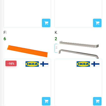
FIXA
KALERUM
621
₽
2337
₽
742
₽
2790
₽
-16%