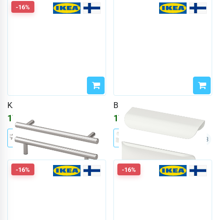
-16%
KALLRÖR
BILLSBRO
1714
₽
1714
₽
2046
₽
+3
-16%
-16%