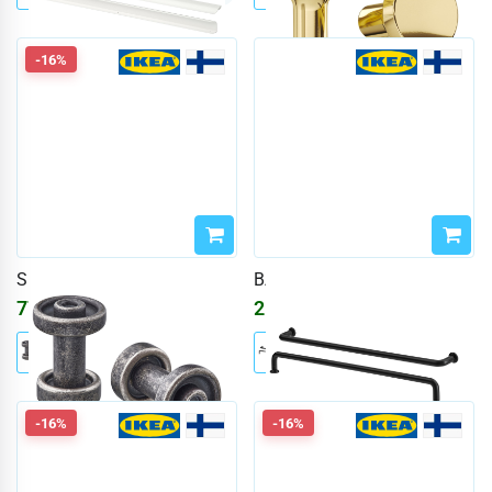
-16%
SKRUVSHULT
BAGGANÄS
779
₽
2182
₽
930
₽
-16%
-16%