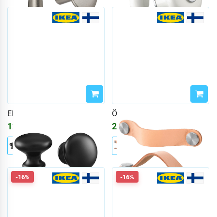
ENERYDA
ÖSTERNÄS
1247
₽
2805
₽
-16%
-16%