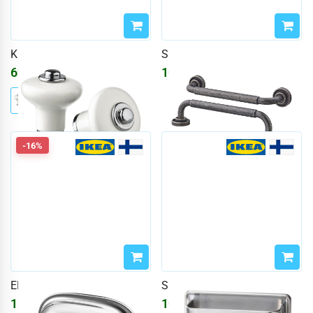
KLINGSTORP
SKRUVSHULT
623
₽
1091
₽
1302
₽
-16%
ENERYDA
SÖRBYN
1558
₽
1091
₽
1860
₽