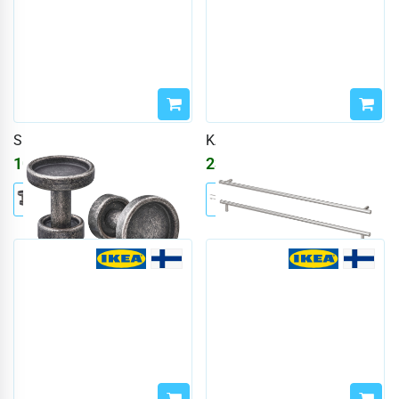
SKRUVSHULT
KALLRÖR
1091
₽
2337
₽
2790
₽