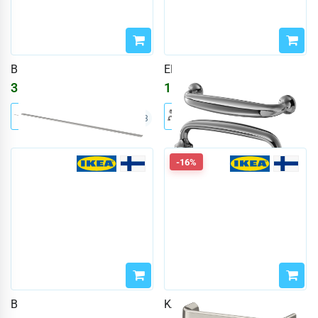
BILLSBRO
ENERYDA
3584
₽
1558
₽
4278
₽
1860
₽
+3
-16%
BORGHAMN
KALERUM