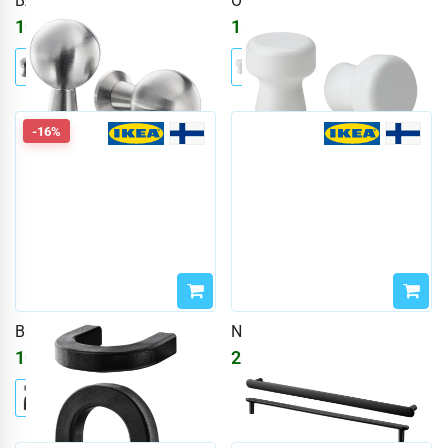
BAGGANÄS
ODLINGSGRÄNS
1091
₽
1870
₽
2232
₽
-16%
BORGHAMN
NYDALA
1091
₽
2805
₽
1302
₽