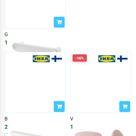
GUBBARP
154
₽
200
₽
-16%
BILLSBRO
VINNÄSET
2182
₽
1402
₽
1674
₽