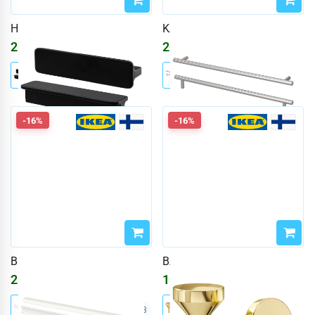
HACKÅS
KALLRÖR
2026
₽
2026
₽
-16%
-16%
BILLSBRO
BAGGANÄS
2805
₽
1091
₽
3348
₽
1302
₽
+3