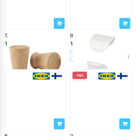
TÄRNESTAD
BILLSBRO
1091
₽
1247
₽
1302
₽
1488
₽
+3
-16%