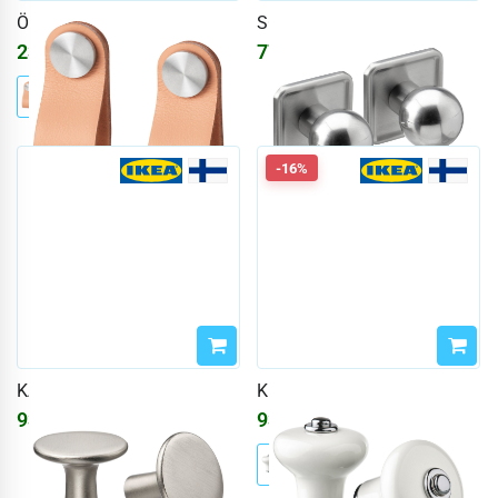
ÖSTERNÄS
SÖRBYN
2337
₽
779
₽
2790
₽
-16%
KALERUM
KLINGSTORP
935
₽
935
₽
1116
₽