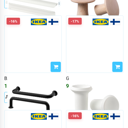
+3
-16%
-17%
BAGGANÄS
GUBBARP
1558
₽
91
₽
1860
₽
110
₽
-16%