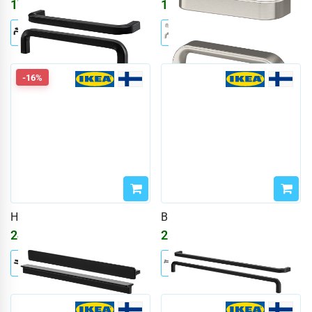
1714
₽
1558
₽
1860
₽
-16%
HACKÅS
BORGHAMN
2493
₽
2805
₽
2976
₽