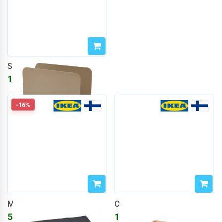
SKOGSRÖR
151
₽
197
₽
-16%
MOTTAGA
CISSAN
534
₽
1070
₽
638
₽