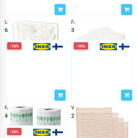
LIKSIDIG
FANTASTISK
610
₽
304
₽
638
₽
273
₽
-16%
-16%
FAMILJ
VIPPSTARR
457
₽
228
₽
546
₽
273
₽
-16%