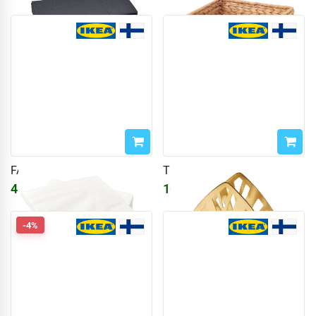
FANTASTISK
TILLSTÄLLNING
457
₽
1070
₽
-4%