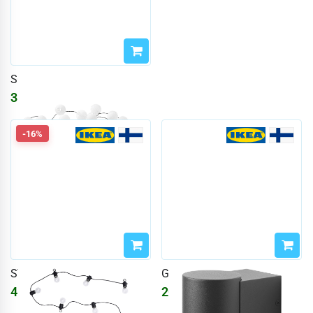
SOLARVET
3894
₽
-16%
SVARTRÅ
GRÖNSPRÖT
4673
₽
2024
₽
5577
₽