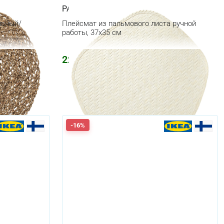
PADDFISK
льный/
Плейсмат из пальмового листа ручной
работы, 37x35 см
228
₽
-16%