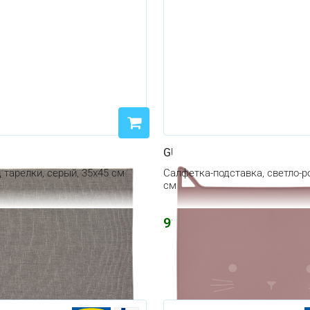
GULDVÄVARE
 тарелки, серый, 35x45 см
Салфетка-подставка, светло-р
см
917
₽
1094
₽