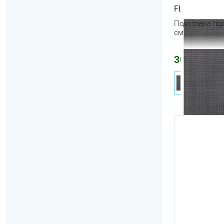
FLYGFISK
Подставка под
см
304
₽