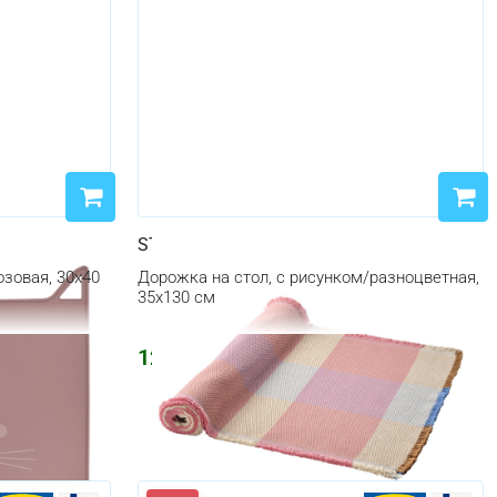
STRANDFLOKA
озовая, 30x40
Дорожка на стол, с рисунком/разноцветная,
35x130 см
1223
₽
1460
₽