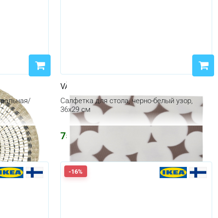
VÅRKLYNNE
уральная/
Салфетка для стола, черно-белый узор,
36x29 см
75
₽
98
₽
-16%