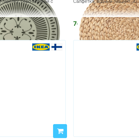
 тарелку, серо-зеленая с
Салфетка, водный гиацинт, 37
764
₽