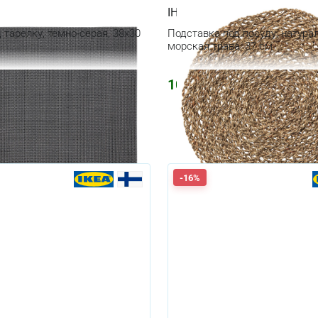
IHÅLLIG
 тарелку, темно-серая, 38x30
Подставка под посуду, натура
морская трава, 37 см
1070
₽
-16%