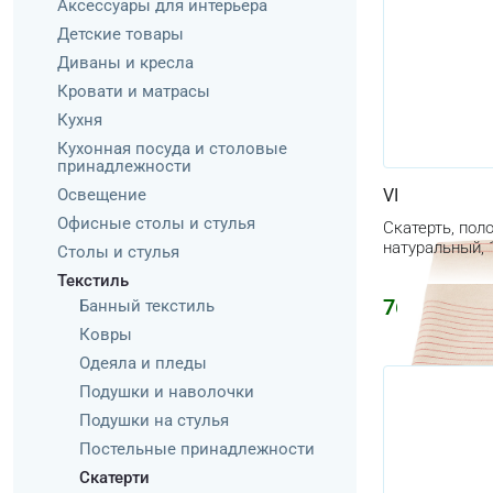
Аксессуары для интерьера
Детские товары
Диваны и кресла
Кровати и матрасы
Кухня
Кухонная посуда и столовые
принадлежности
Освещение
VIPPSTARR
Офисные столы и стулья
Скатерть, пол
натуральный, 
Столы и стулья
Текстиль
764
₽
Банный текстиль
912
₽
Ковры
Одеяла и пледы
Подушки и наволочки
Подушки на стулья
Постельные принадлежности
Скатерти