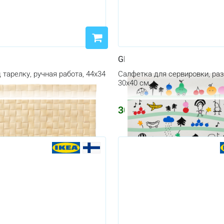
GRÖNFINK
 тарелку, ручная работа, 44x34
Салфетка для сервировки, раз
30x40 см
304
₽
364
₽