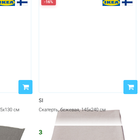
-16%
SILVERARV
35x130 см
Скатерть, бежевая, 145x240 см
3520
₽
4201
₽