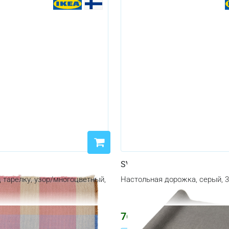
A
SVARTSENAP
 тарелку, узор/многоцветный,
Настольная дорожка, серый, 
764
₽