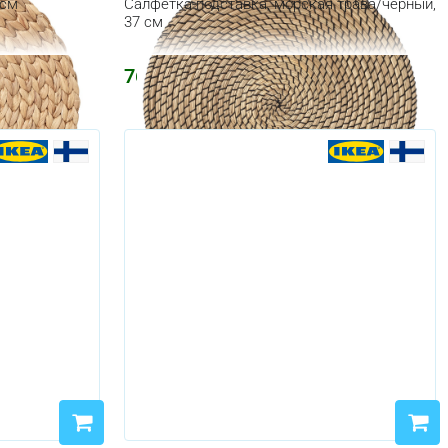
 см
Салфетка-подставка, морская трава/черный,
37 см
764
₽