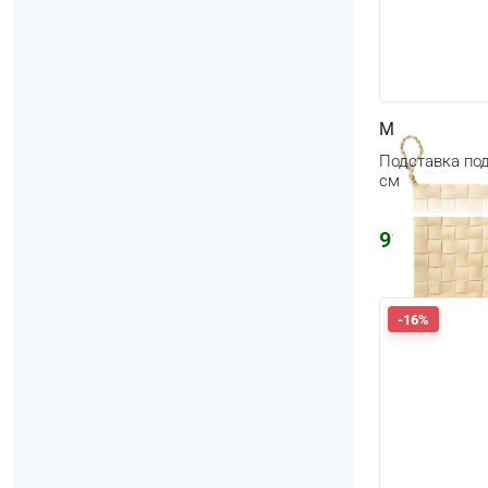
MÄVINN
Подставка под
см
917
₽
-16%