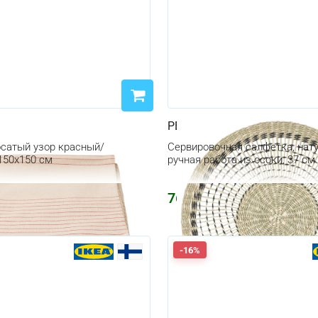
PENNFISK
осатый узор красный/
Сервировочная салфетка, нат
150x150 см
ручная работа из осоки, 37 см
764
₽
-16%