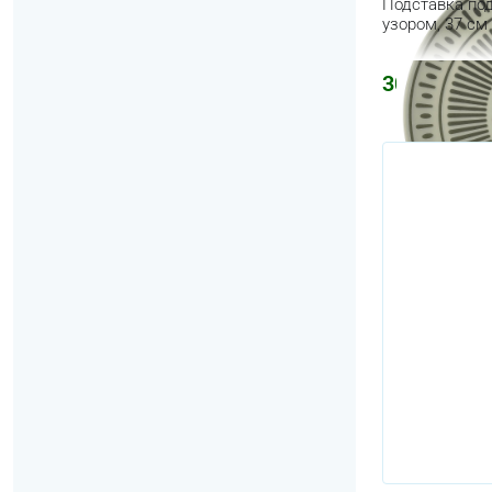
Подставка под
узором, 37 см
304
₽