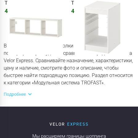
TROFAST
TROFAST
4673
₽
4673
₽
5577
₽
В категории «Каркасы и полки TROFAST» собраны
позиции, которые удобно сравнивать перед заказом на
Velor Express. Сравнивайте назначение, характеристики,
цену и наличие, смотрите фото и описание, чтобы
быстрее найти подходящую позицию. Раздел относится
к категории «Модульная система TROFAST».
Подробнее
Мы расширяем границы шоппинга