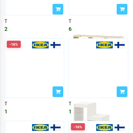
TROFAST
TROFAST
2335
₽
6231
₽
7437
₽
-16%
TROFAST
TROFAST
1556
₽
13868
₽
1858
₽
-16%