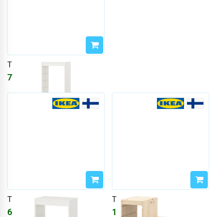
TROFAST
7789
₽
TROFAST
TROFAST
6231
₽
15426
₽