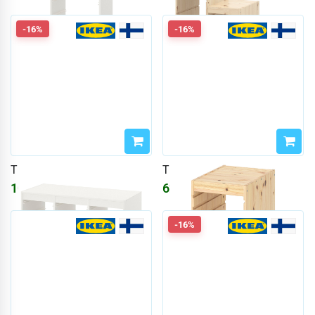
-16%
-16%
TROFAST
TROFAST
10752
₽
6231
₽
12833
₽
7437
₽
-16%