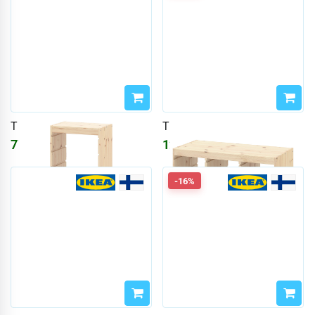
TROFAST
TROFAST
7789
₽
12310
₽
14692
₽
-16%