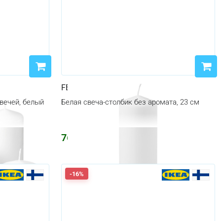
FENOMEN
вечей, белый
Белая свеча-столбик без аромата, 23 см
764
₽
-16%