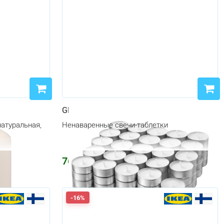
GLIMMA
натуральная,
Ненаваренные свечи-таблетки
764
₽
912
₽
-16%