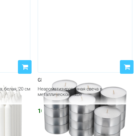
GLIMMA
, белая, 20 см
Неароматизированная свеча в
металлической чаше
1070
₽
1277
₽