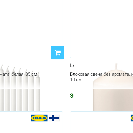
LÄTTNAD
мата, белая, 35 см
Блоковая свеча без аромата, 
10 см
304
₽
₽
364
₽