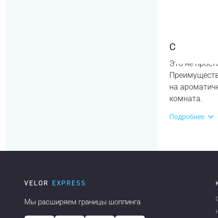
Свечи без
Это не прост
Преимущество
на ароматиче
комната.
Подробнее
Мы расширяем границы шоппинга