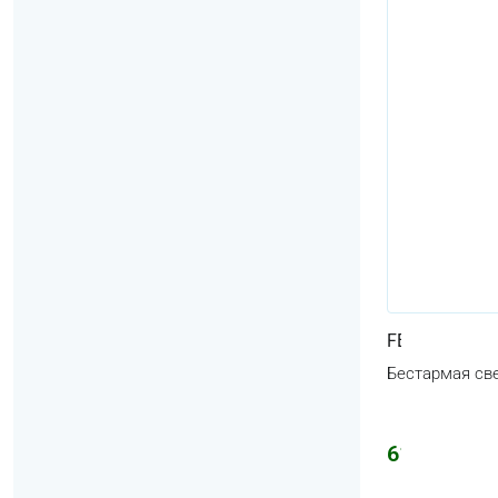
FENOMEN
Бестармая све
610
₽