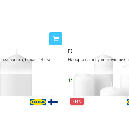
FENOMEN
 без запаха, белая, 14 см
Набор из 5 несушествующих с
1223
₽
1460
₽
-16%