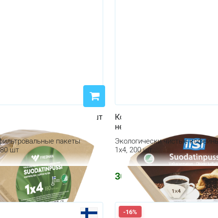
ные пакеты Fredman 180 шт
Кофейные фильтры Iisi 200 
беленные
неотбеленные
фильтровальные пакеты
Экологически чистые кофейные
180 шт
1x4, 200 шт.
304
₽
364
₽
-16%