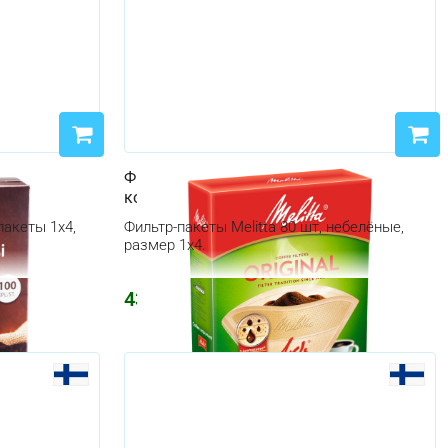
100
Фильтр-пакеты Melitta 80 шт 1x4
коричневые
акеты 1x4,
Фильтр-пакеты Melitta 80 шт, небелёные,
размер 1x4.
437
₽
521
₽