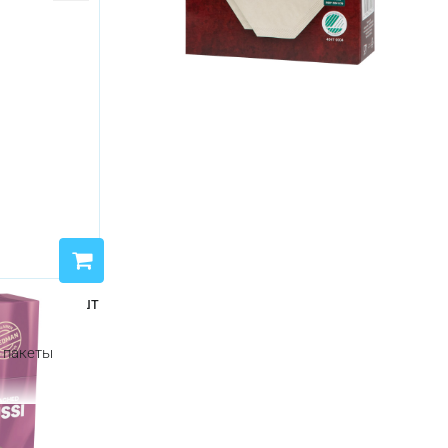
edman 100 шт
 пакеты