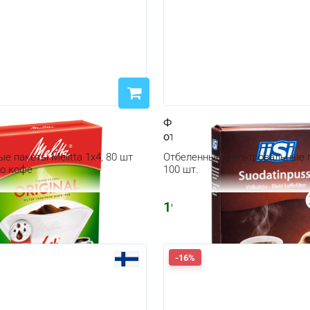
ые пакеты Melitta 80 шт
Фильтровальные пакеты 4/
отбеленные
е пакеты Melitta 1x4, 80 шт
Отбеленные фильтровальные п
го кофе
100 шт.
198
₽
-16%