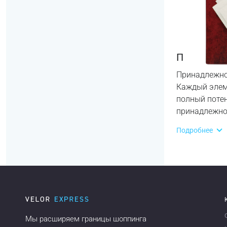
Принадлеж
Принадлежнос
Каждый элеме
полный поте
принадлежно
Подробнее
Мы расширяем границы шоппинга