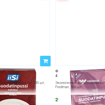
офе Iisi 100 шт 102
Фильтровальные пакеты Fr
й
4 / 100
льтр для кофе Iisi, 100 шт,
Экологичные фильтровальные
Fredman, 100 шт.
298
₽
357
₽