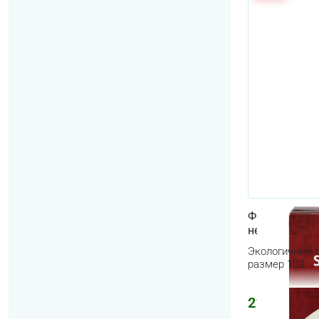
Фильтр для к
неотбеленны
Экологичный фи
размер 102
212
₽
254
₽