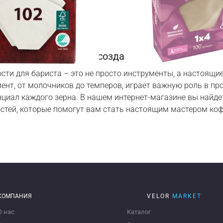
ности для бариста: создайте идеальный коф
ти для бариста – это не просто инструменты, а настоящ
нт, от молочников до темперов, играет важную роль в пр
нциал каждого зерна. В нашем интернет-магазине вы найд
стей, которые помогут вам стать настоящим мастером коф
КОМПАНИЯ
VELOR
MARKET
О нас
Каталог