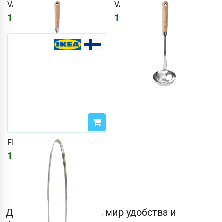
VARDAGEN
VARDAGEN
1089
₽
1089
₽
FINMAT
1556
₽
Добро пожаловать в мир удобства и