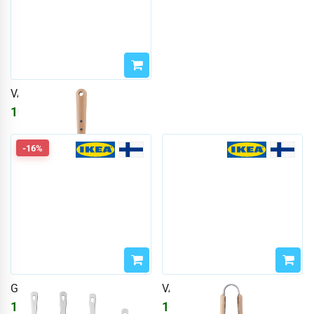
VARDAGEN
1089
₽
1300
₽
-16%
GRUNKA
VARDAGEN
1556
₽
1089
₽
1858
₽