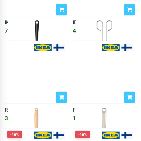
IKEA 365+ HJÄLTE
IDEALISK
777
₽
465
₽
928
₽
556
₽
RÖRT
FINMAT
388
₽
1556
₽
-16%
-16%