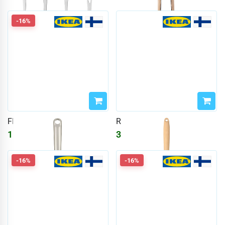
-16%
FINMAT
RÖRT
1556
₽
310
₽
1858
₽
-16%
-16%