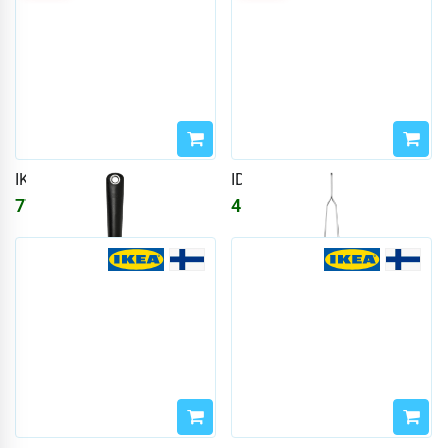
IKEA 365+ HJÄLTE
IDEALISK
777
₽
465
₽
928
₽
556
₽