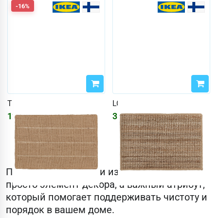
-16%
TIOKRONA
LOHALS
1245
₽
3114
₽
1486
₽
Придверные коврики из ИКЕА – это не
просто элемент декора, а важный атрибут,
который помогает поддерживать чистоту и
порядок в вашем доме.