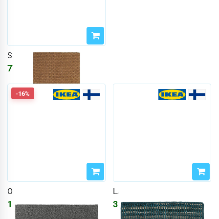
SINDAL
777
₽
928
₽
-16%
OPLEV
LANDBANA
1556
₽
3894
₽
1858
₽