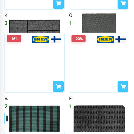
KÖGE
ÖSTERILD
3894
₽
1089
₽
4648
₽
-16%
-23%
VÄGSKYLT
FRIKTION
2335
₽
139
₽
2788
₽
180
₽