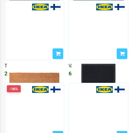
TRAMPA
VATTENVERK
2024
₽
6231
₽
-16%