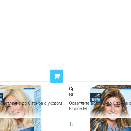
Schwarzkopf Blonde L1+
Средство для мелирования 
Blonde M1 Highlights Super
светление до 8 тонов с уходом
Осветлите волосы до 6 тонов 
Blonde M1.
1556
₽
₽