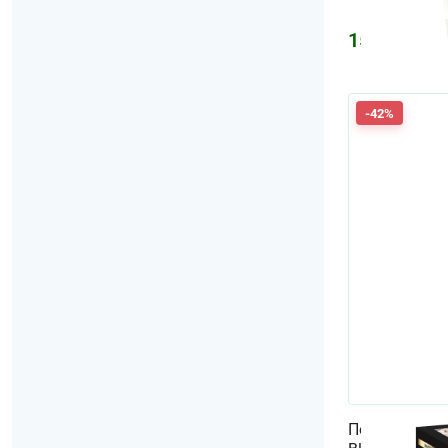
1556
₽
1858
-42%
Перманентная