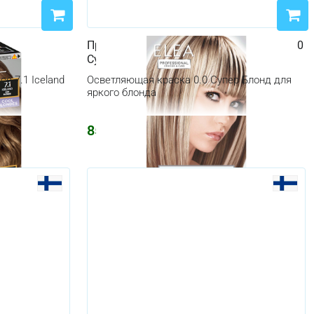
rence 7.1
Профессиональная краска для волос 0.0
ьный
Супер Блонд
ce 7.1 Iceland
Осветляющая краска 0.0 Супер Блонд для
яркого блонда
856
₽