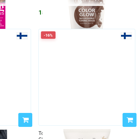
1556
₽
1858
₽
-16%
аммиака
Тонирующая маска Biozell 150 мл Color