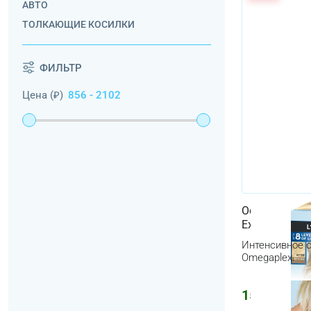
АВТО
ТОЛКАЮЩИЕ КОСИЛКИ
ФИЛЬТР
Цена (₽)
Осветлитель 
Extreme
Интенсивное о
Omegaplex.
1556
₽
1858