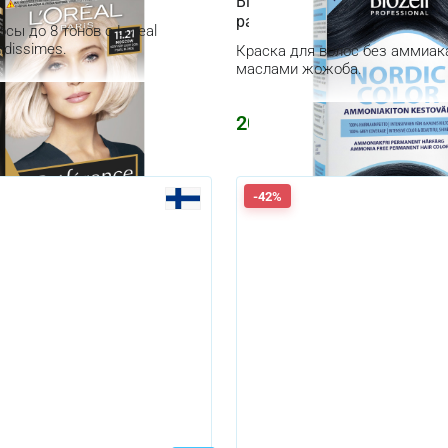
11.21 Crystal Blonde
Biozell Professional Nordic Co
различные цвета
сы до 8 тонов с Loreal
ndissimes.
Краска для волос без аммиака 
маслами жожоба.
₽
2009
₽
930
₽
-42%