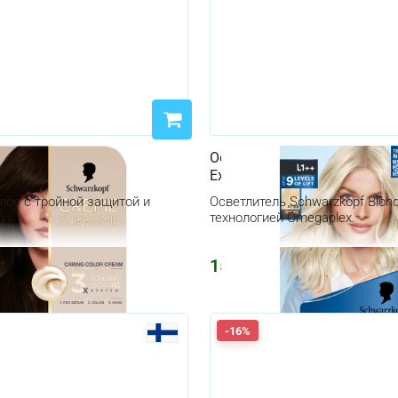
олос Schwarzkopf Creme
Осветлитель Schwarzkopf Bl
ng Color Cream
Extreme+
лос с тройной защитой и
Осветлитель Schwarzkopf Blon
технологией Omegaplex.
1556
₽
-16%