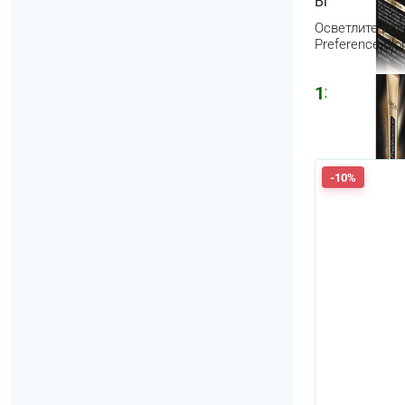
Blondissimes 
Осветлите воло
Preference Blo
1394
₽
2416
-10%