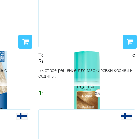
onde L1++
Тонирующее средство Loreal 75 мл Magic
Retouch
de с
Быстрое решение для маскировки корней и
седины.
1541
₽
320
₽