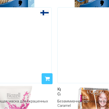
аска Biozell Color Glow
Краска для волос Kevytväri 
0 мл
Caramel
ющая маска для окрашенных
Безаммиачная краска для вол
Caramel