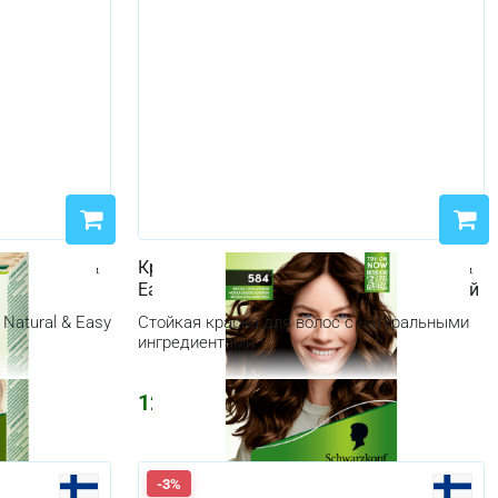
pf Natural &
Краска для волос Schwarzkopf Natural &
ый
Easy 584 Мокко Шоколадно-коричневый
Natural & Easy
Стойкая краска для волос с натуральными
ингредиентами
1245
₽
-3%