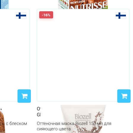
-16%
Gloss 834
Оттеночная маска Biozell 150 мл Color
Glow, Frozen Mocha
ос с блеском
Оттеночная маска Biozell 150 мл для
сияющего цвета