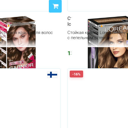
а Garnier Color Sensation,
Стойкая краска Loreal Prefe
вета
Iceland средне-русый пепел
 стойкая краска для волос
Стойкая краска Loreal Preferen
с пепельным оттенком
1394
₽
2416
₽
-16%