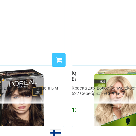
а Loreal Infinia 4 Tahiti
Краска для волос Schwarzko
n
Easy 522 Серебристо-Светл
ка для волос с насыщенным
Краска для волос Schwarzkopf 
ветом
522 Серебристо-Светлый
1245
₽
₽
1486
₽