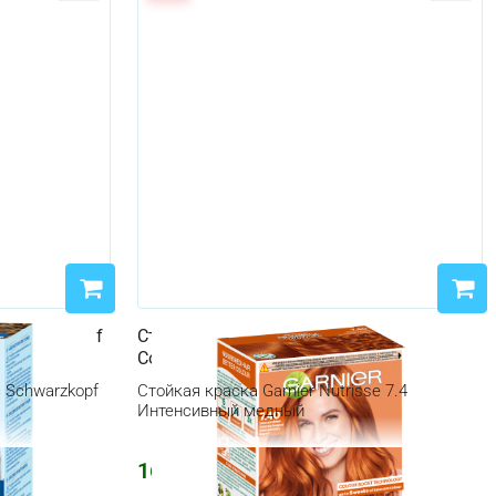
Schwarzkopf
Стойкая краска Garnier Nutrisse Ultra
Color 7.4 Интенсивный медный
с Schwarzkopf
Стойкая краска Garnier Nutrisse 7.4
Интенсивный медный
1603
₽
1655
₽