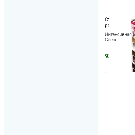
Стойкая краск
различные ц
Интенсивная и
Garnier
933
₽
1039
₽