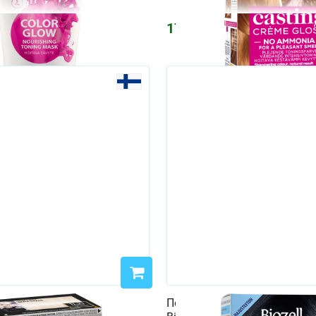
1759
₽
₽
 краска Loreal Preference
Перманентная краска без 