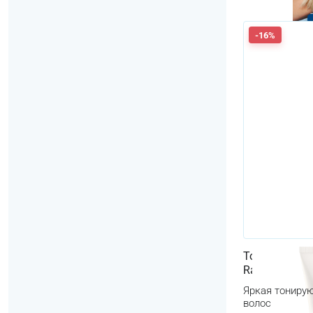
-16%
Тонирующая м
Raspberry 15
Яркая тониру
волос