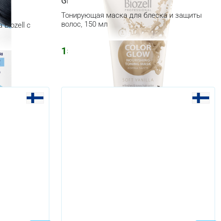
lor,
Glow, Soft Vanilla
Тонирующая маска для блеска и защиты
волос, 150 мл
Biozell с
1556
₽
1858
₽