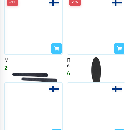
-3%
-3%
Маникюрный набор
Пилка для ног Cailap
большая
297
₽
306
₽
608
₽
627
₽