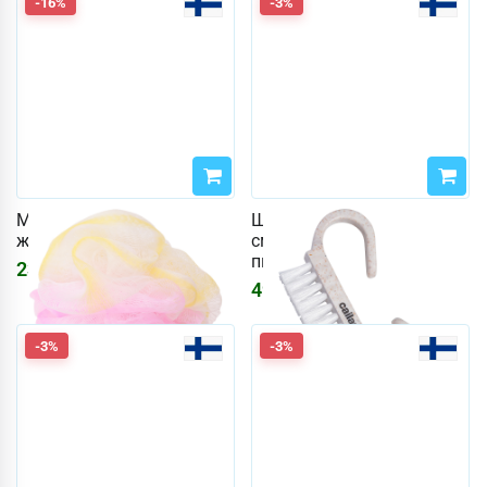
-16%
-3%
Мочалка Miny розово-
Щетка для ногтей Cailap,
желтая
смесь пластика и
пшеничных волокон
232
₽
277
₽
497
₽
513
₽
-3%
-3%