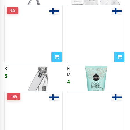
-3%
Кусачки для ногтей
Крем для ног Pisara 100
мл
546
₽
563
₽
481
₽
-16%