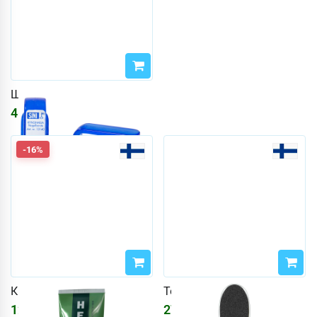
Щетка для ногтей
465
₽
-16%
Крем для ног 100 г
Тёрка для ног Pisara
1261
₽
271
₽
1505
₽