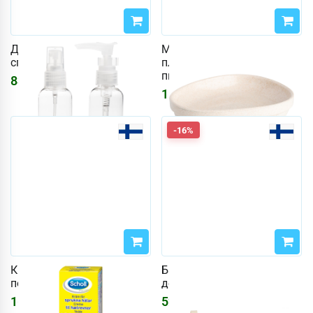
Дорожные бутылочки
Мыльница Cailap из
спрей и помпа
пластика с волокнами
пшеницы
839
₽
867
₽
1182
₽
1220
₽
-16%
Крем 60 мл для
Банная щетка с
потрескавшихся пяток
деревянной ручкой
1635
₽
528
₽
630
₽