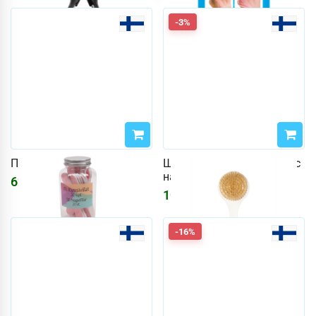
-3%
Пилка для ногтей 20 шт.
Щетка для ванны Cailap с
натуральной щетиной
621
₽
1076
₽
1110
₽
-16%