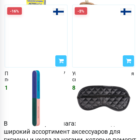
-16%
-3%
Пилка для ногтей Pisara 7
Универсальная маска для
поверхностей
сна
154
₽
839
₽
184
₽
867
₽
В нашем интернет-магазине вы найдете
широкий ассортимент аксессуаров для
гигиены и ухода за ногами, которые помогут