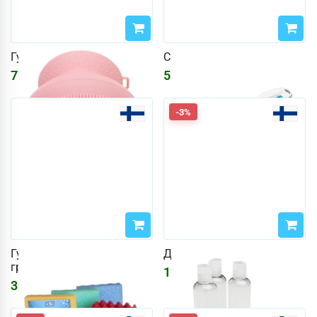
Губка для тела Miny
Саунахарья
777
₽
528
₽
630
₽
-3%
Губка для сауны Iisi,
Дорожный набор
грубая
1229
₽
1269
₽
310
₽