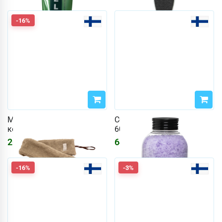
-16%
Мочалка для спины,
Соль для ножных ванн
коричневый лен
600 г Лаванда
2040
₽
641
₽
2435
₽
-16%
-3%