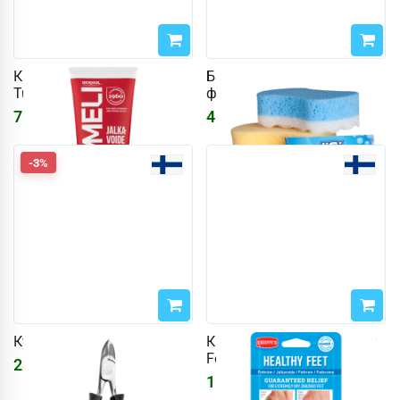
Крем для ног 100 мл
Банные губки Iisi 3 шт,
Tummeli
формованные
715
₽
465
₽
853
₽
-3%
Кусачки для ногтей
Крем для ног 96 г Healthy
Feet
2322
₽
2397
₽
1572
₽