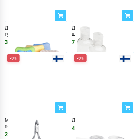
Двусторонняя саунная
Дорожные бутылочки, 2
губка
шт
310
₽
700
₽
370
₽
722
₽
-3%
-3%
Маникюрные/
Дорожные баночки, 2 шт
педикюрные кусачки
497
₽
513
₽
2166
₽
2236
₽