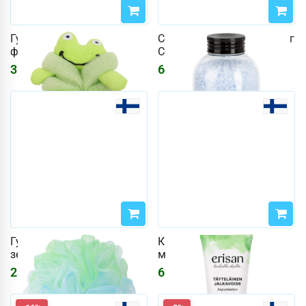
Губка для мытья Miny в
Соль для ванн Pisara 600 г
форме лягушки
Сосна и Розмарин
310
₽
641
₽
Губка для душа Miny
Крем для ног Erisan 100
зеленая+синяя
мл, плотный, без запаха
232
₽
621
₽