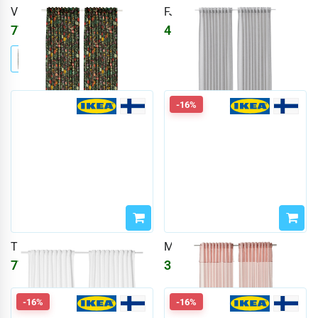
VILDPERSILJA
FJÄDERMOTT
7725
₽
4634
₽
-16%
TIBAST
MOALISA
7725
₽
3861
₽
4609
₽
-16%
-16%