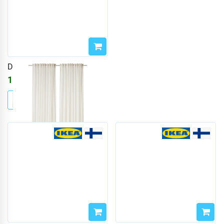
DYTÅG
15299
₽