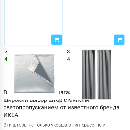
GLANSNÄVA
SANDSVINGEL
4634
₽
4634
₽
5531
₽
5531
₽
В нашем интернет-магазине вы найдете
широкий выбор штор с мягким
светопропусканием от известного бренда
ИКЕА.
Эти шторы не только украшают интерьер, но и