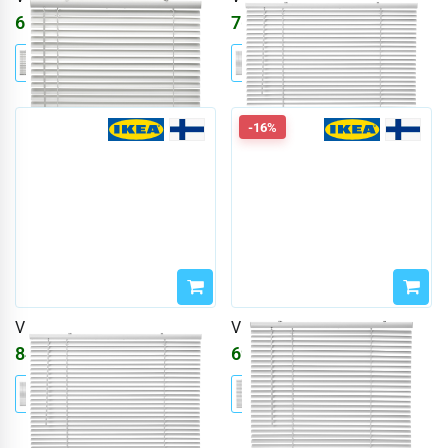
6148
₽
7686
₽
-16%
VECKLARFLY
VECKLARFLY
8455
₽
6917
₽
8256
₽