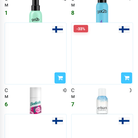
мл Mist
мл Volume
1100
₽
886
₽
1314
₽
-33%
Сухой шампунь Batiste 200
Сухой шампунь Erisan 250
мл Blush
мл
610
₽
733
₽
1094
₽