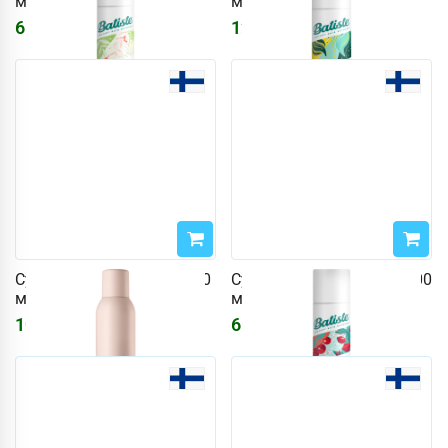
мл Bare
мл Original
610
₽
1249
₽
729
₽
Сухой шампунь Mjuuk 250
Сухой шампунь Batiste 200
мл Освежающий
мл Cherry
1073
₽
610
₽