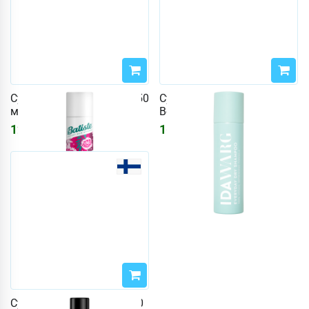
Сухой шампунь Batiste 350
Сухой шампунь Ida Warg
мл Blush
Beauty 150 мл
1249
₽
1689
₽
Сухой шампунь got2b 200