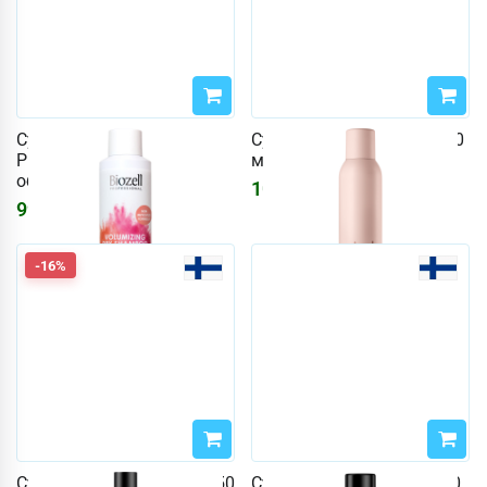
Сухой шампунь Biozell
Сухой шампунь Mjuuk 250
Professional 250 мл для
мл Объем
объема
1073
₽
994
₽
-16%
Сухой шампунь got2be 150
Сухой шампунь got2b 200