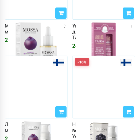
Масло для лица Mossa 30
Укрепляющая сыворотка
мл V LIFT Bakuchiol
для кожи вокруг глаз
Taika 10 мл
2803
₽
2491
₽
-16%
Дневной крем Mossa 50
Ночной крем 50 мл
мл V Lift укрепляющий
восстанавливающий
Youth Defence
2678
₽