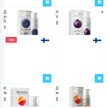
Дневной крем 50 мл
Ночной крем Mossa 50 мл
увлажняющий Youth
VLift укрепляющий
Defence
2445
₽
2918
₽
1977
₽
-16%
Крем для глаз Mossa 15
Дневной крем Mossa 50
мл Vitamin Cocktail
мл Vitamin Cocktail 5в1
2570
₽
2211
₽
3067
₽