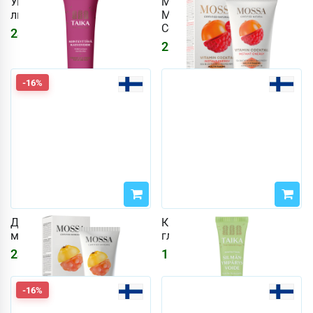
Укрепляющий крем для
Маска / Ночной крем
лица Taika 50 мл
Mossa 60 мл Vitamin
Cocktail
2335
₽
2211
₽
2639
₽
-16%
Дневной крем Mossa 50
Крем для кожи вокруг
мл Glow Cocktail
глаз Taika 15 мл
2366
₽
1541
₽
2825
₽
-16%