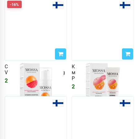
-16%
Сыворотка Mossa 30 мл
Крем для лица Mossa 60
Vitamin Cocktail Energising
мл DERMA+ Rich Barrier
Protection
2647
₽
3160
₽
2803
₽