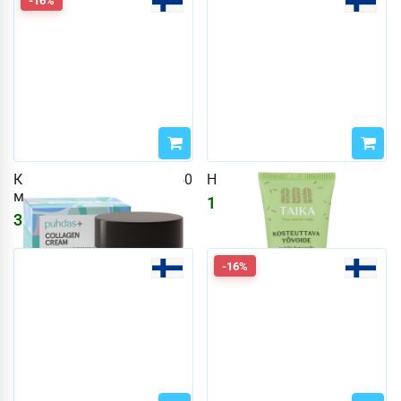
-16%
Крем для лица Puhdas+ 50
Ночной крем Taika 50 мл
мл Коллаген
1541
₽
3006
₽
3588
₽
-16%