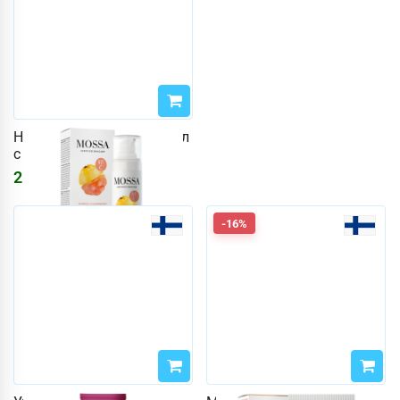
Ночной крем Mossa 50 мл
с витамином C
2678
₽
3197
₽
-16%