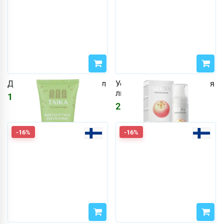
Дневной крем Taika 50 мл
Успокаивающий крем для
лица 50 мл Derma+
1541
₽
1840
₽
2211
₽
-16%
-16%