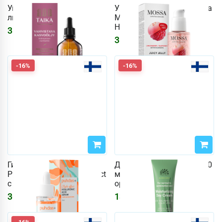
Укрепляющее масло для
Увлажняющая сыворотка
лица Taika 30 мл
Mossa 100 мл Juicy Jelly
Hyaluron
3114
₽
3718
₽
3629
₽
4332
₽
-16%
-16%
Гиалуроновая сыворотка
Дневной крем Urtekram 50
Puhdas+ 30 мл Triple Effect
мл Увлажняющий
с облепихой
органический
3006
₽
1307
₽
3588
₽
1560
₽